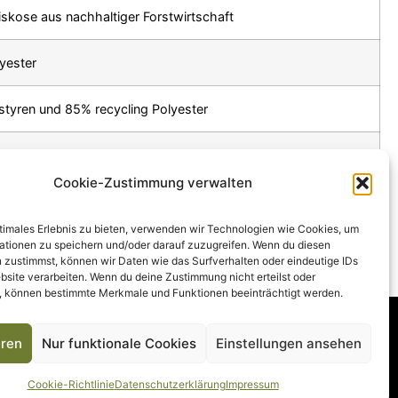
Viskose aus nachhaltiger Forstwirtschaft
yester
styren und 85% recycling Polyester
 Papier aus nachhaltiger Forstwirtschaft
Cookie-Zustimmung verwalten
ZUR PRODUKT-ÜBERSICHT
ptimales Erlebnis zu bieten, verwenden wir Technologien wie Cookies, um
ationen zu speichern und/oder darauf zuzugreifen. Wenn du diesen
 zustimmst, können wir Daten wie das Surfverhalten oder eindeutige IDs
bsite verarbeiten. Wenn du deine Zustimmung nicht erteilst oder
, können bestimmte Merkmale und Funktionen beeinträchtigt werden.
eren
Nur funktionale Cookies
Einstellungen ansehen
 Programm
Deutsch
English (UK)
Cookie-Richtlinie
Datenschutz­erklärung
Impressum