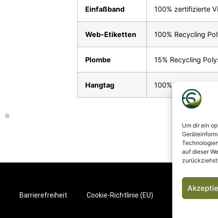
Einfaßband
100% zertifizierte 
Web-Etiketten
100% Recycling Pol
Plombe
15% Recycling Poly
Hangtag
100% zertifiziertes
Um dir ein o
Geräteinform
Technologien
auf dieser We
zurückziehst
Akzepti
Barrierefreiheit
Cookie-Richtlinie (EU)
Improvement